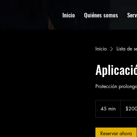
Inicio
Quiénes somos
Serv
Inicio
Lista de s
Aplicació
Protección prolongad
200
pesos
45 min
4
$20
chilenos
5
m
Reservar ahora