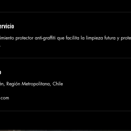
ervicio
miento protector anti-graffiti que facilita la limpieza futura y prot
.
o
én, Región Metropolitana, Chile
l.com