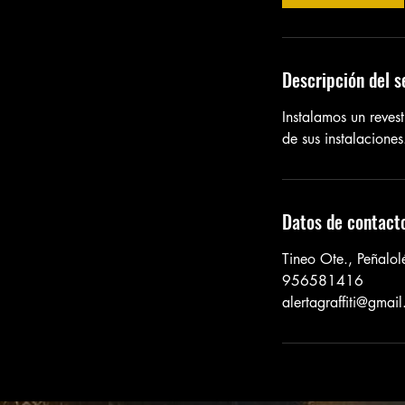
i
n
Descripción del s
Instalamos un revesti
de sus instalaciones
Datos de contact
Tineo Ote., Peñalol
956581416
alertagraffiti@gmai