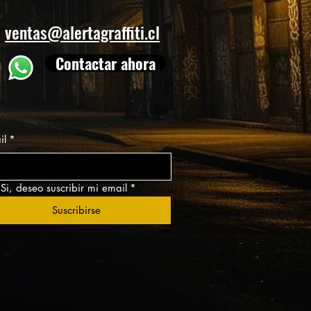
ventas@alertagraffiti.cl
Contactar ahora
il
*
Si, deseo suscribir mi email
*
Suscribirse