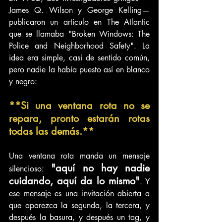
James Q. Wilson y George Kelling— 
publicaron un artículo en The Atlantic 
que se llamaba "Broken Windows: The 
Police and Neighborhood Safety". La 
idea era simple, casi de sentido común, 
pero nadie la había puesto así en blanco 
y negro:
**Si una ventana rota no se 
repara, pronto estarán rotas 
todas las demás.**
Una ventana rota manda un mensaje 
"aquí no hay nadie 
silencioso: 
cuidando, aquí da lo mismo"
. Y 
ese mensaje es una invitación abierta a 
que aparezca la segunda, la tercera, y 
después la basura, y después un tag, y 